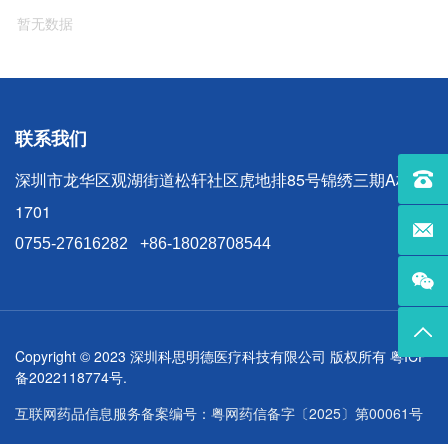
暂无数据
联系我们
深圳市龙华区观湖街道松轩社区虎地排85号锦绣三期A栋
联系电话
1701
联系邮箱
0755-27616282
+86-18028708544
返回
Copyright © 2023 深圳科思明德医疗科技有限公司 版权所有 粤ICP
备2022118774号.
互联网药品信息服务备案编号：粤网药信备字〔2025〕第00061号